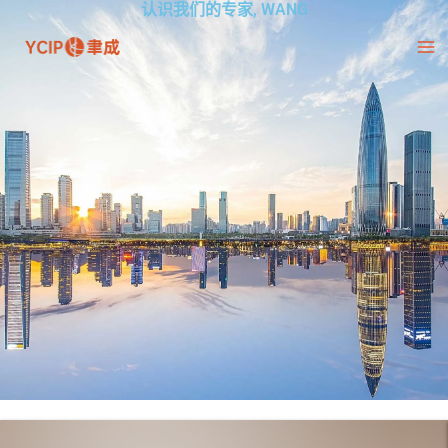
认识我们的专家, WANG
跳
至
内
容