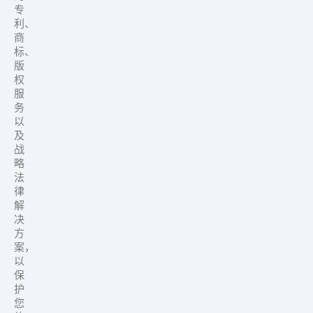
专
利、
商
标、
版
权
服
务
以
及
战
略
法
律
解
决
方
案，
以
保
护
您