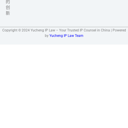
的
创
新
Copyright © 2024 Yucheng IP Law – Your Trusted IP Counsel in China | Powered
by
Yucheng IP Law Team