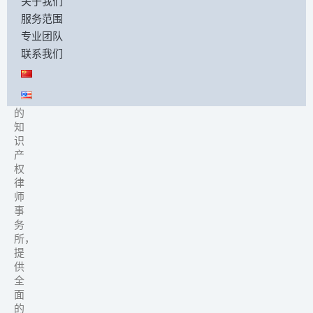
们
关于我们
我
服务范围
们
专业团队
是
联系我们
一
家
领
先
的
知
识
产
权
律
师
事
务
所，
提
供
全
面
的