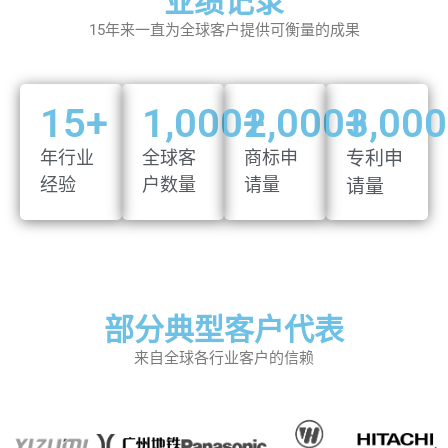
业绩记录
15年来一直为全球客户提供可衡量的成果
15
+
1,000
+
2,000
+
3,000
年行业
全球客
商标申
专利申
经验
户数量
请量
请量
部分典型客户代表
来自全球各行业客户的信赖