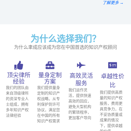
了解更多 →
为什么选择我们？
为什么聿成应该成为您在中国首选的知识产权顾问
顶尖律所
量身定制
高效灵活
卓越性价
经验
方案
服务
比
我们的团队由
我们提供量身
我们运作灵
我们提供高质
来自顶级律所
定制的知识产
活，提供快速
量的知识产权
的资深专业人
权战略，从专
高效的回应，
服务，费用更
士组成，拥有
利保护到许可
避免大型机构
具竞争力，在
多年知识产权
协议，满足您
的繁琐程序，
不妥协质量或
法律经验
在中国的所有
更加客户导向
成果的情况
知识产权需求
下，提供卓越