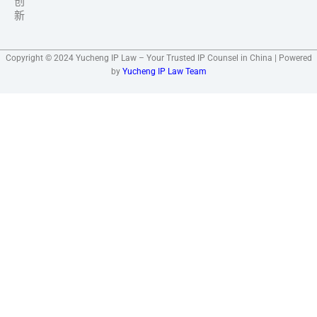
创
新
Copyright © 2024 Yucheng IP Law – Your Trusted IP Counsel in China | Powered
by
Yucheng IP Law Team