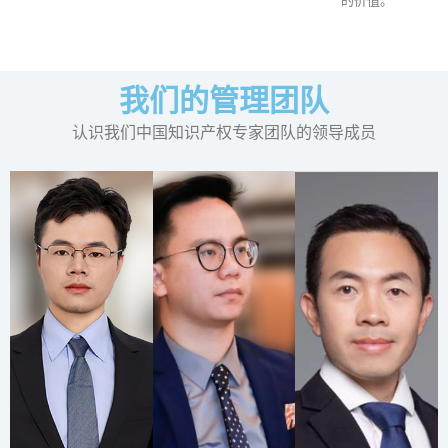
的价值。
我们的管理团队
认识我们中国知识产权专家团队的领导成员
汪
李
庭
华
飞
昌
许
勇
联合创始
联合创始
人兼国内
人兼国际
事业部负
事业部负
责人
责人
合伙人
Read
Read
Read
More
More
More