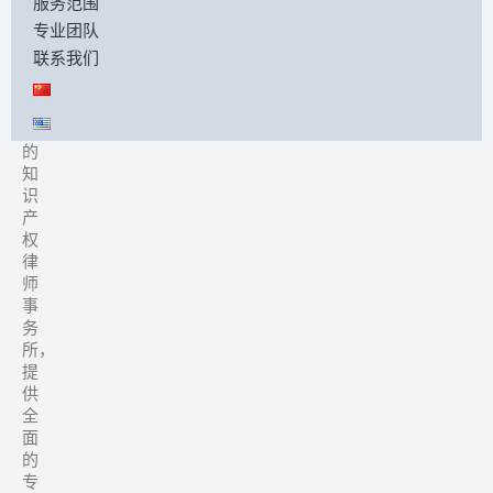
服务范围
们
专业团队
是
联系我们
一
家
领
先
的
知
识
产
权
律
师
事
务
所，
提
供
全
面
的
专