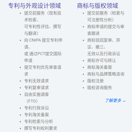
专利与外观设计领域
商标与版权领域
提交前服务（现有技
提交前服务（检索与
术检索、
可注册性分析）
可专利性评估、撰写
商标申请的提交与审
与翻译）
查跟进
向 CNIPA 提交专利申
商标驳回复审、异
请、
议、撤三、
或 通过PCT提交国际
无效以及行政诉讼
申请
商标许可与转让
提交专利优先审查请
商标海关备案
求
商标与品牌策略咨询
专利无效请求
版权注册
专利复审请求
版权咨询服务
自由实施调查
了解更多 →
（FTO）
专利行政诉讼
专利海关备案
专利检索与分析
撰写专利权利要求