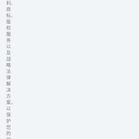
利、
商
标、
版
权
服
务
以
及
战
略
法
律
解
决
方
案，
以
保
护
您
的