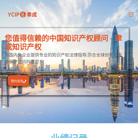
跳
至
内
容
您值得信赖的中国知识产权顾问 - 聿
成知识产权
为国内外企业提供专业的知识产权法律指导,弥合全球创新与本
地保护之间的差距！
预约咨询