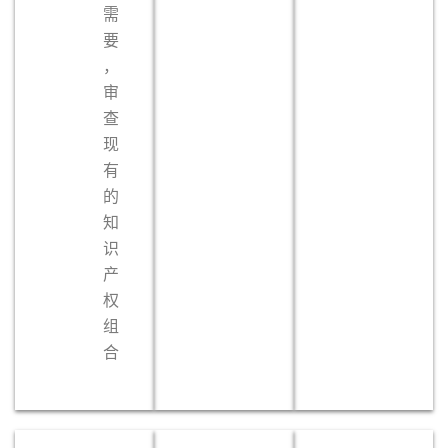
需
要
，
审
查
现
有
的
知
识
产
权
组
合