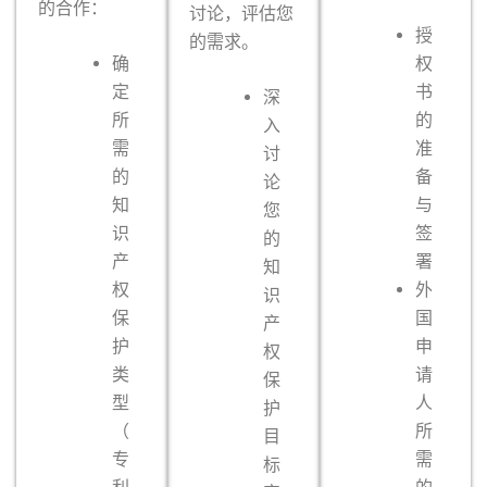
的合作：
讨论，评估您
授
的需求。
确
权
定
书
深
所
的
入
需
准
讨
的
备
论
知
与
您
识
签
的
产
署
知
权
外
识
保
国
产
护
申
权
类
请
保
型
人
护
（
所
目
专
需
标