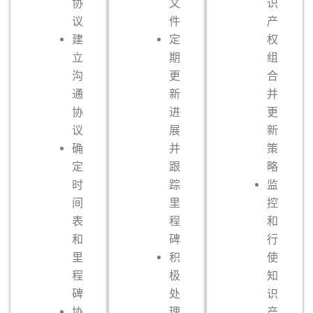
协
文
识
议
件
产
建
定
权
立
期
组
沟
更
合
通
新
并
协
进
更
议
展
新
确
并
策
定
跟
略
时
踪
监
间
里
控
表
程
和
和
碑
行
里
积
使
程
极
知
碑
处
识
协
理
产