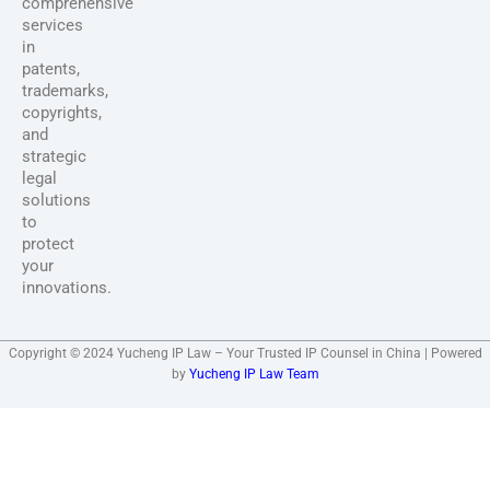
comprehensive
services
in
patents,
trademarks,
copyrights,
and
strategic
legal
solutions
to
protect
your
innovations.
Copyright © 2024 Yucheng IP Law – Your Trusted IP Counsel in China | Powered
by
Yucheng IP Law Team