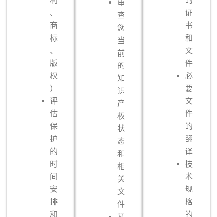
利
的
审
、
证
查
商
书
您
标
和
当
、
文
前
版
件
的
权
必
知
）
要
识
评
文
产
估
件
权
保
的
状
护
翻
态
的
译
和
时
技
相
间
术
关
安
规
文
排
格
件
和
的
初