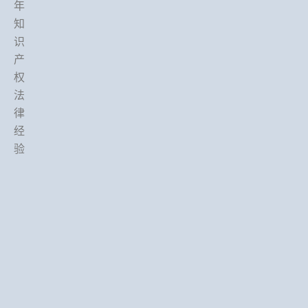
年
知
识
产
权
法
律
经
验