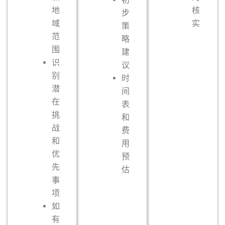
地
核
步
域
实
策
范
略
围
建
识
议
别
时
潜
间
在
表
挑
和
战
费
和
用
优
预
先
估
事
项
如
有