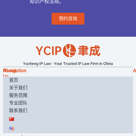
知识产权法规。
预约咨询
Yucheng IP Law - Your Trusted IP Law Firm in China
About
Navigation
A
Us
首页
We
关于我们
are
a
服务范围
leading
专业团队
intellectual
联系我们
property
law
firm
offering