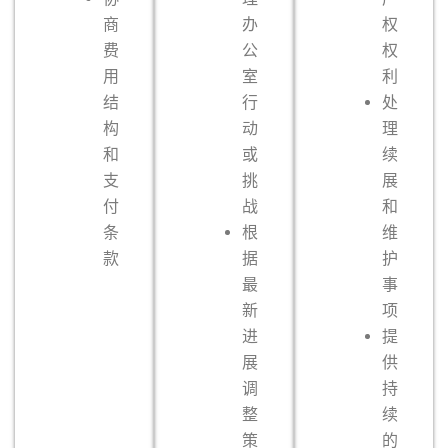
商
办
权
费
公
权
用
室
利
结
行
处
构
动
理
和
或
续
支
挑
展
付
战
和
条
根
维
款
据
护
最
事
新
项
进
提
展
供
调
持
整
续
策
的