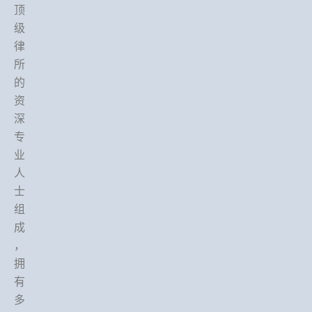
顶
级
律
所
的
资
深
专
业
人
士
组
成
，
拥
有
多